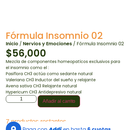
Fórmula Insomnio 02
Inicio
/
Nervios y Emociones
/ Fórmula Insomnio 02
$
56,000
Mezcla de componentes homeopatícos exclusivos para
el insomnio como el :
Pasiflora CH3 actúa como sedante natural
Valeriana CH3 Inductor del sueño y relajante
Avena sativa CH3 Relajante natural
Hypericum CH3 Antidepresivo natural
Añadir al carrito
7 productos restantes
Paga con
Addi
en hasta
6 cuotas.