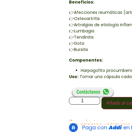
Beneficios:
👉Afecciones reumáticas (artr
👉Osteoartrítis
👉Artralgias de etiología infla
👉Lumbagia
👉Tendinitis
👉Gota
👉Bursitis
Componentes:
Harpagofito procumbens
Uso:
Tomar una cápsula cada 
Añadir al car
7 productos restantes
Paga con
Addi
en 