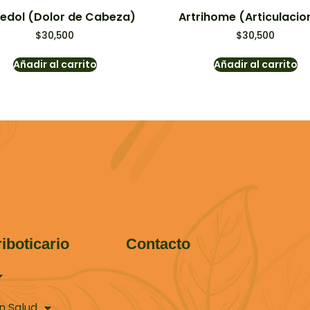
dol (Dolor de Cabeza)
Artrihome (Articulacio
$
30,500
$
30,500
Añadir al carrito
Añadir al carrito
iboticario
Contacto
n Salud