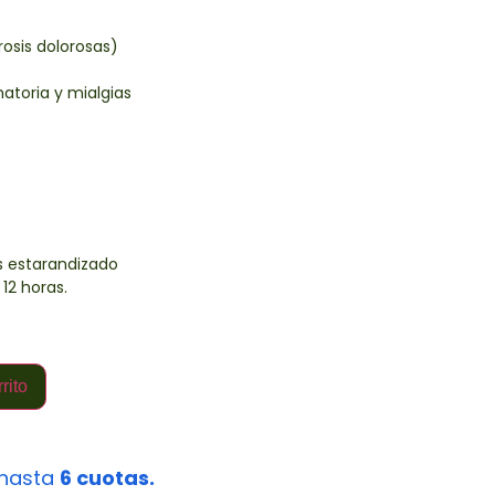
osis dolorosas)
matoria y mialgias
 estarandizado
12 horas.
rito
hasta
6 cuotas.