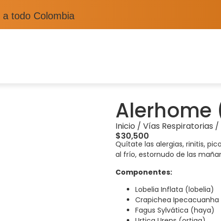
 a todo Colombia
Alerhome (
Inicio
/
Vías Respiratorias
/
$
30,500
Quítate las alergias, rinitis, pi
al frío, estornudo de las mañana
Componentes:
Lobelia Inflata (lobelia)
Crapichea Ipecacuanha
Fagus Sylvática (haya)
Urtica Urens (ortiga)