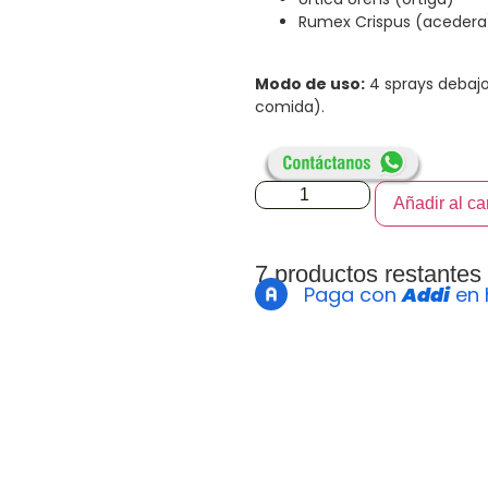
Rumex Crispus (acedera
Modo de uso:
4 sprays debajo
comida).
Añadir al car
7 productos restantes
Paga con
Addi
en 