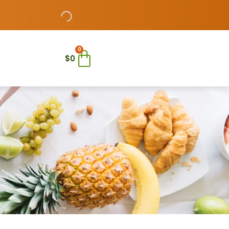
0
$
0